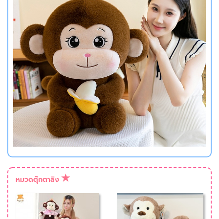
หมวดตุ๊กตาลิง