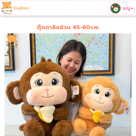
เมนู
ร้านตุ๊กตา
ตุ๊กตาลิงอ้วน 45-60cm