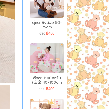
ตุ๊กตาลิงน้อย 50-
75cm
฿450
690
ตุ๊กตาม้ายูนิคอร์น
(โพนี่) 40-100cm
฿490
990