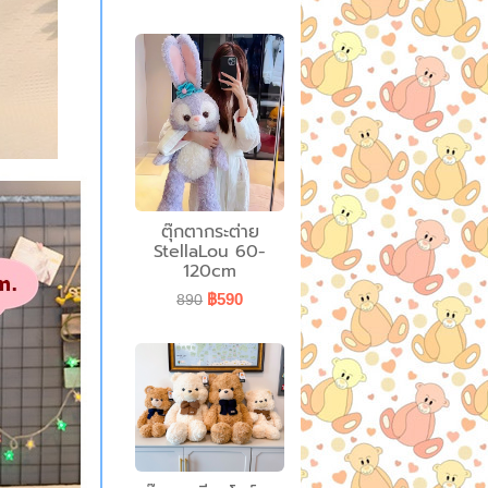
ตุ๊กตากระต่าย
StellaLou 60-
120cm
฿590
890