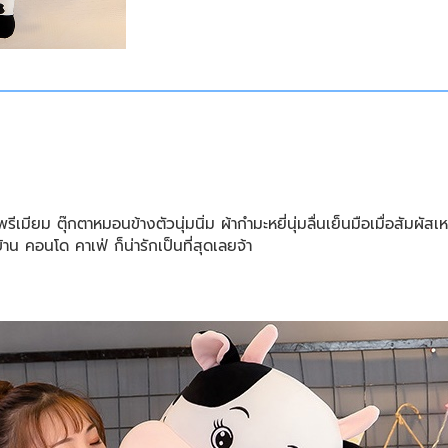
เมียม ตุ๊กตาหมอนข้างตัวนุ่มนิ่ม ผ้ากำมะหยี่นุ่มลื่นเย็นมือเมื่อสัมผัสเ
น คอนโด คาเฟ่ ก็น่ารักเป็นที่สุดเลยจ้า