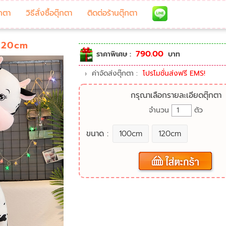
๊กตา
วิธีสั่งซื้อตุ๊กตา
ติดต่อร้านตุ๊กตา
-120cm
790.00
ราคาพิเศษ :
บาท
ค่าจัดส่งตุ๊กตา :
โปรโมชั่นส่งฟรี EMS!
กรุณาเลือกรายละเอียดตุ๊กตา
จำนวน
ตัว
ขนาด :
100cm
120cm