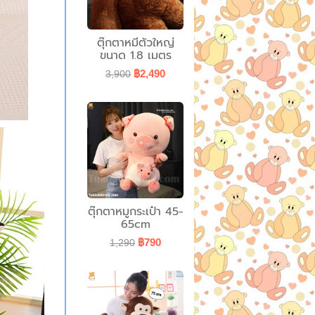
ตุ๊กตาหมีตัวใหญ่
ขนาด 1.8 เมตร
฿2,490
3,900
ตุ๊กตาหมูกระเป๋า 45-
65cm
฿790
1,290