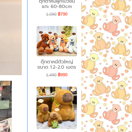
ตุ๊กตาหมีผูกโบว์ขน
แกะ 60-80cm
฿790
1,090
ตุ๊กตาหมีตัวใหญ่
ขนาด 1.2-2.0 เมตร
฿990
1,490