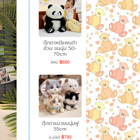
ตุ๊กตาหมีแพนด้า
อ้วน ขนนุ่ม 50-
70cm
฿690
990
ตุ๊กตาแมวขนนุ่มฟู
55cm
฿790
1,190