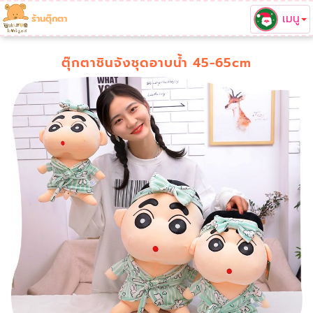
เมนู
ร้านตุ๊กตา
ตุ๊กตาชินจังชุดอาบน้ำ 45-65cm