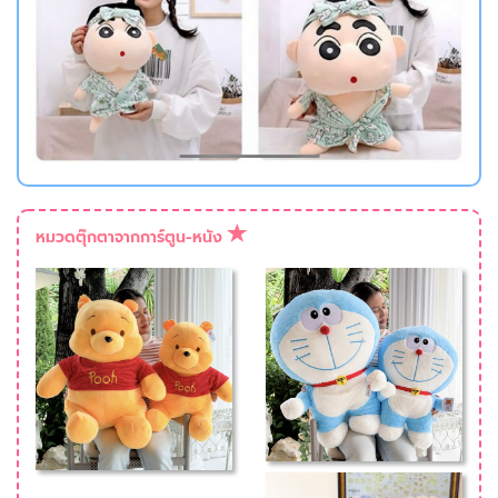
หมวดตุ๊กตาจากการ์ตูน-หนัง