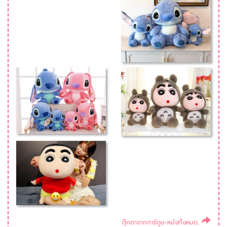
ตุ๊กตาจากการ์ตูน-หนังทั้งหมด..