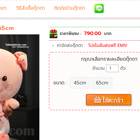
๊กตา
วิธีสั่งซื้อตุ๊กตา
ติดต่อร้านตุ๊กตา
-65cm
790.00
ราคาพิเศษ :
บาท
ค่าจัดส่งตุ๊กตา :
โปรโมชั่นส่งฟรี EMS!
กรุณาเลือกรายละเอียดตุ๊กตา
จำนวน
ตัว
ขนาด :
45cm
65cm