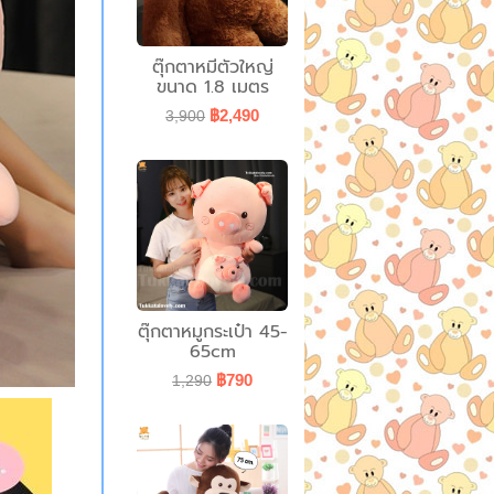
ตุ๊กตาหมีตัวใหญ่
ขนาด 1.8 เมตร
฿2,490
3,900
ตุ๊กตาหมูกระเป๋า 45-
65cm
฿790
1,290