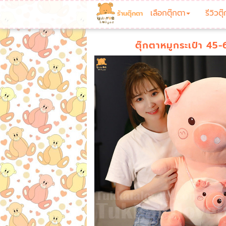
เลือกตุ๊กตา
รีวิวตุ
ร้านตุ๊กตา
ตุ๊กตาหมูกระเป๋า 45