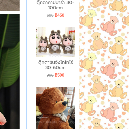
ตุ๊กตาคาปิบาร่า 30-
100cm
฿450
690
ตุ๊กตาชินจังโทโทโร่
30-60cm
฿590
990