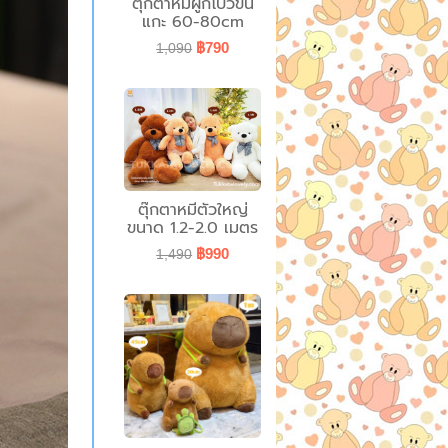
ตุ๊กตาหมีผูกโบว์ขน
แกะ 60-80cm
฿790
1,090
ตุ๊กตาหมีตัวใหญ่
ขนาด 1.2-2.0 เมตร
฿990
1,490