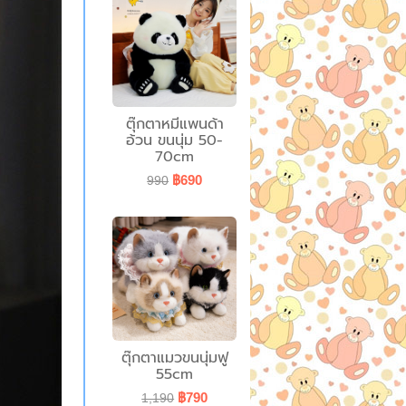
ตุ๊กตาหมีแพนด้า
อ้วน ขนนุ่ม 50-
70cm
฿690
990
ตุ๊กตาแมวขนนุ่มฟู
55cm
฿790
1,190