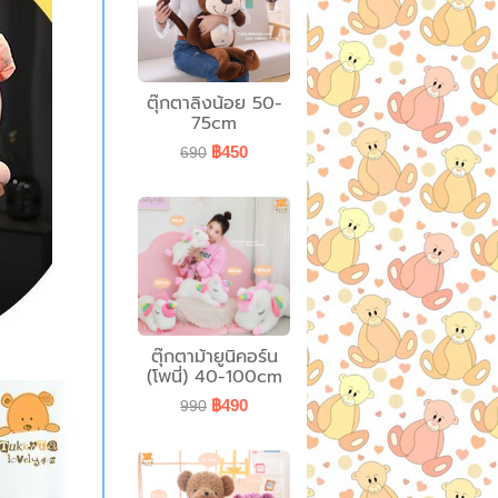
ตุ๊กตาลิงน้อย 50-
75cm
฿450
690
ตุ๊กตาม้ายูนิคอร์น
(โพนี่) 40-100cm
฿490
990