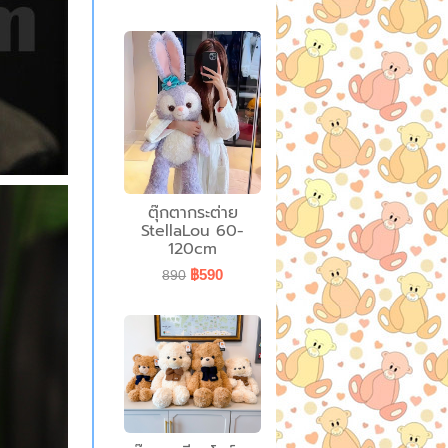
ตุ๊กตากระต่าย
StellaLou 60-
120cm
฿590
890