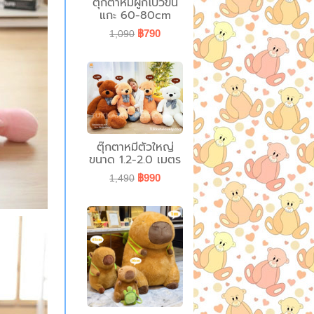
ตุ๊กตาหมีผูกโบว์ขน
แกะ 60-80cm
฿790
1,090
ตุ๊กตาหมีตัวใหญ่
ขนาด 1.2-2.0 เมตร
฿990
1,490