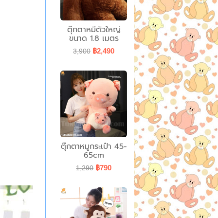
ตุ๊กตาหมีตัวใหญ่
ขนาด 1.8 เมตร
฿2,490
3,900
ตุ๊กตาหมูกระเป๋า 45-
65cm
฿790
1,290