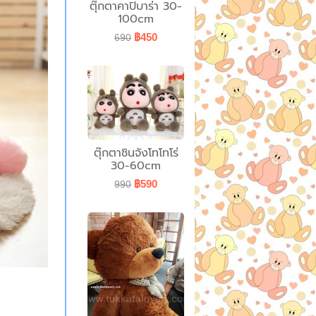
ตุ๊กตาคาปิบาร่า 30-
100cm
฿450
690
ตุ๊กตาชินจังโทโทโร่
30-60cm
฿590
990