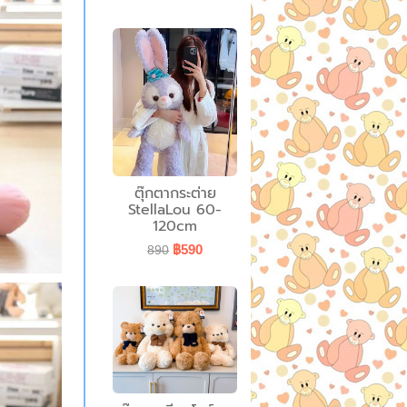
ตุ๊กตากระต่าย
StellaLou 60-
120cm
฿590
890