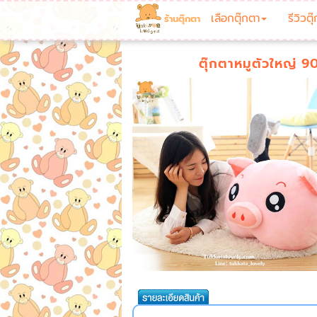
เลือกตุ๊กตา
รีวิวตุ
ร้านตุ๊กตา
ตุ๊กตาหมูตัวใหญ่ 