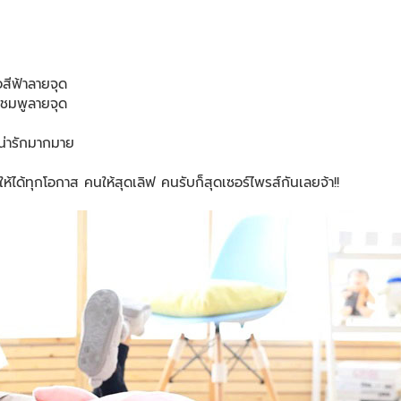
อสีฟ้าลายจุด
สีชมพูลายจุด
จน่ารักมากมาย
้ได้ทุกโอกาส คนให้สุดเลิฟ คนรับก็สุดเซอร์ไพรส์กันเลยจ้า!!