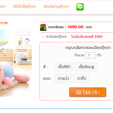
๊กตา
วิธีสั่งซื้อตุ๊กตา
ติดต่อร้านตุ๊กตา
90cm
1490.00
ราคาพิเศษ :
บาท
ค่าจัดส่งตุ๊กตา :
โปรโมชั่นส่งฟรี EMS!
กรุณาเลือกรายละเอียดตุ๊กตา
จำนวน
ตัว
สี :
เสื้อสีฟ้า
เสื้อสีชมพู
แบบ :
ตาแบ๋ว
ตาซึ้ง