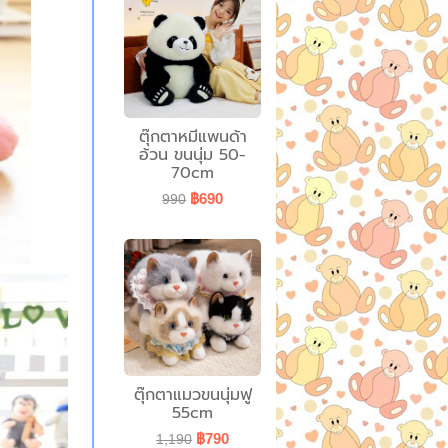
ตุ๊กตาหมีแพนด้า
อ้วน ขนนุ่ม 50-
70cm
฿690
990
ตุ๊กตาแมวขนนุ่มฟู
55cm
฿790
1,190