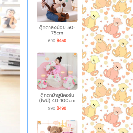
ตุ๊กตาลิงน้อย 50-
75cm
฿450
690
ตุ๊กตาม้ายูนิคอร์น
(โพนี่) 40-100cm
฿490
990