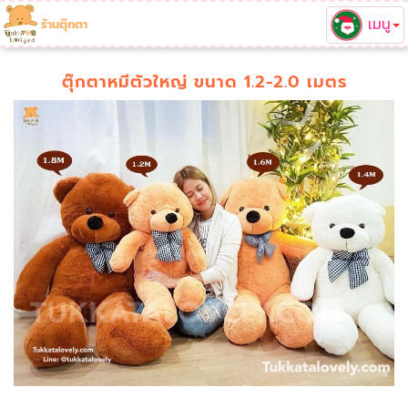
เมนู
ร้านตุ๊กตา
ตุ๊กตาหมีตัวใหญ่ ขนาด 1.2-2.0 เมตร