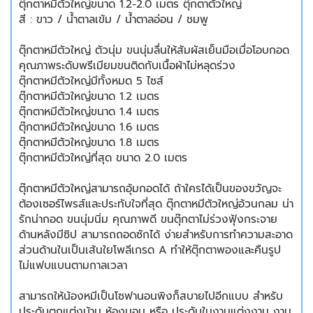
ตุ๊กตาหมีตัวใหญ่ขนาด 1.2-2.0 เมตร ตุ๊กตาตัวใหญ่
สี : ขาว / น้ำตาลเข้ม / น้ำตาลอ่อน / ชมพู
ตุ๊กตาหมีตัวใหญ่ ตัวนุ่ม ขนนุ่มลื่นให้สัมผัสเย็นมือเมื่อโอบกอด
คุณภาพระดับพรีเมียมขนติดกับเนื้อผ้าไม่หลุดร่วง
ตุ๊กตาหมีตัวใหญ่มีทั้งหมด 5 ไซส์
ตุ๊กตาหมีตัวใหญ่ขนาด 1.2 เมตร
ตุ๊กตาหมีตัวใหญ่ขนาด 1.4 เมตร
ตุ๊กตาหมีตัวใหญ่ขนาด 1.6 เมตร
ตุ๊กตาหมีตัวใหญ่ขนาด 1.8 เมตร
ตุ๊กตาหมีตัวใหญ่ที่สุด ขนาด 2.0 เมตร
ตุ๊กตาหมีตัวใหญ่สามารถอุ้มกอดได้ ถ้าใครได้เป็นของขวัญจะ
ต้องเซอร์ไพรส์และประทับใจที่สุด ตุ๊กตาหมีตัวใหญ่อ้วนกลม น่า
รักน่ากอด ขนนุ่มนิ่ม คุณภาพดี ขนตุ๊กตาไม่ร่วงฟุ้งกระจาย
ด้านหลังมีซิป สามารถถอดซักได้ ง่ายสำหรับการทำความสะอาด
ส่วนด้านในเป็นเส้นใยโพลีเกรด A ทำให้ตุ๊กตาพองและคืนรูป
ไม่แฟบแบนตามกาลเวลา
สามารถให้น้องหมีเป็นโซฟานอนพิงก็สบายไปอีกแบบ สำหรับ
ประดับตกแต่งบ้าน ห้องนอน หรือ ประดับในงานแต่งงาน งาน